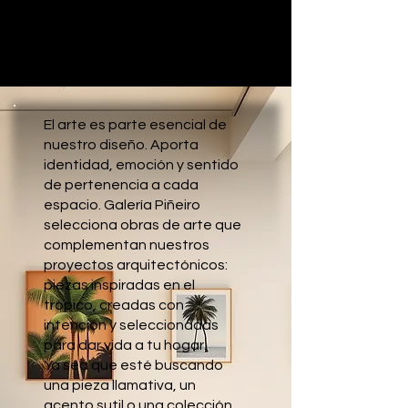
GALERÍA PIÑEIRO
GALERÍA PIÑEIRO
El arte es parte esencial de
nuestro diseño. Aporta
identidad, emoción y sentido
de pertenencia a cada
espacio. Galería Piñeiro
selecciona obras de arte que
complementan nuestros
proyectos arquitectónicos:
piezas inspiradas en el
trópico, creadas con
intención y seleccionadas
para dar vida a tu hogar.
Ya sea que esté buscando
una pieza llamativa, un
acento sutil o una colección