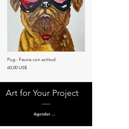
Pug - Fauna con actitud
Precio
60,00 US$
VENDIDO
VENDIDO
Art for Your Project
Agendar una llamada