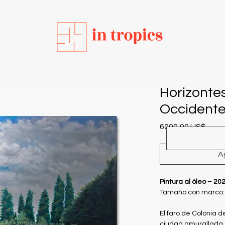
Horizontes
Occident
Prec
6000,00 US$
A
Pintura al óleo – 20
Tamaño con marco: 
El faro de Colonia d
ciudad amurallada, 