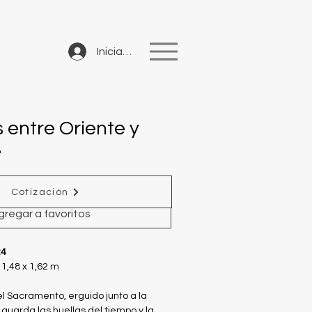
Iniciar sesión
 entre Oriente y
e
io
Cotización
gregar a favoritos
24
1,48 x 1,62 m
el Sacramento, erguido junto a la
guarda las huellas del tiempo y la